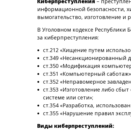
Киберпреступления
– преступле
информационной безопасности, х
вымогательство, изготовление и р
В Уголовном кодексе Республики 
за киберпреступления:
ст.212 «Хищение путем использ
ст.349 «Несанкционированный 
ст.350 «Модификация компьюте
ст.351 «Компьютерный саботаж»
ст.352 «Неправомерное завлад
ст.353 «Изготовление либо сбы
системе или сети»;
ст.354 «Разработка, использов
ст.355 «Нарушение правил эксп
Виды киберпреступлений: