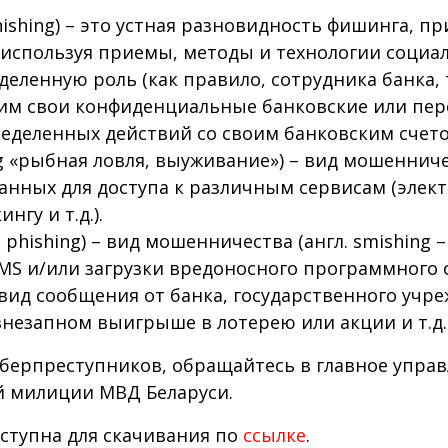
+ phishing) – это устная разновидность фишинга,
 используя приемы, методы и технологии соци
еленную роль (как правило, сотрудника банка, т
им свои конфиденциальные банковские или пе
деленных действий со своим банковским счето
hing «рыбная ловля, выуживание») – вид мошеннич
нных для доступа к различным сервисам (элект
гу и т.д.).
+ phishing) – вид мошенничества (англ. smishing 
 SMS и/или загрузки вредоносного программног
ид сообщения от банка, государственного учре
 внезапном выигрыше в лотерею или акции и т.д.
иберпреступников, обращайтесь в главное упра
 милиции МВД Беларуси.
ступна для скачивания по
ссылке
.