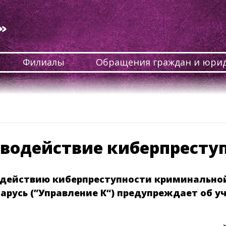
»
Филиалы
Обращения граждан и юрид
водействие киберпресту
водействию киберпреступности криминальн
арусь (”Управление К“) предупреждает об у