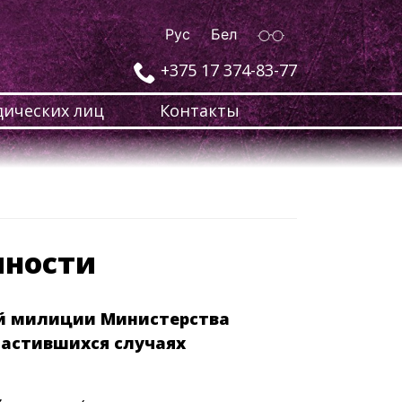
Рус
Бел
+375 17 374-83-77
ических лиц
Контакты
пности
ой милиции Министерства
частившихся случаях